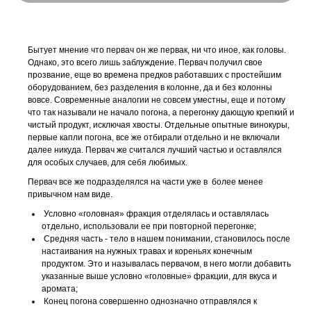
Бытует мнение что первач он же первак, ни что иное, как головы.
Однако, это всего лишь заблуждение. Первач получил свое
прозвание, еще во времена предков работавших с простейшим
оборудованием, без разделения в колонне, да и без колонны
вовсе. Современные аналогии не совсем уместны, еще и потому
что так называли не начало погона, а перегонку дающую крепкий и
чистый продукт, исключая хвосты. Отдельные опытные винокуры,
первые капли погона, все же отбирали отдельно и не включали
далее никуда. Первач же считался лучший частью и оставлялся
для особых случаев, для себя любимых.
Первач все же подразделялся на части уже в более менее
привычном нам виде.
Условно «головная» фракция отделялась и оставлялась
отдельно, использовали ее при повторной перегонке;
Средняя часть - тело в нашем понимании, становилось после
настаивания на нужных травах и кореньях конечным
продуктом. Это и называлась первачом, в него могли добавить
указанные выше условно «головные» фракции, для вкуса и
аромата;
Конец погона совершенно однозначно отправлялся к