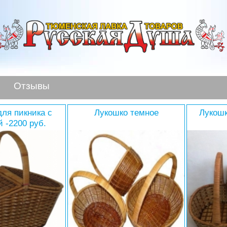
Отзывы
для пикника с
Лукошко темное
Лукошк
 -2200 руб.