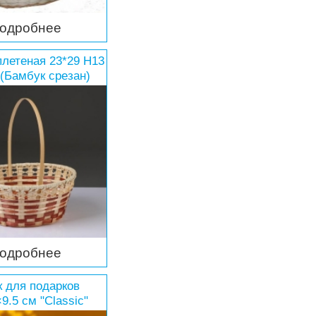
одробнее
плетеная 23*29 Н13
(Бамбук срезан)
одробнее
 для подарков
9.5 см "Classic"