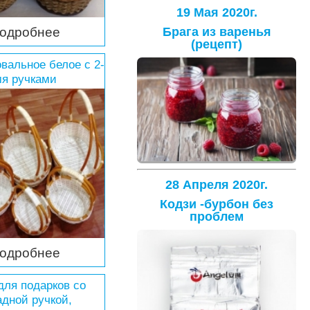
19 Мая 2020г.
одробнее
Брага из варенья
(рецепт)
вальное белое с 2-
я ручками
28 Апреля 2020г.
Кодзи -бурбон без
проблем
одробнее
для подарков со
адной ручкой,