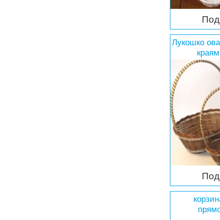
Под
Лукошко ов
краям
Под
корзин
прям
(Кукур