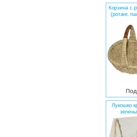
Корзина с 
(ротанг, п
Под
Лукошко к
зелены