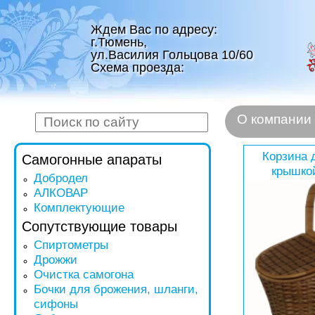
Ждем Вас по адресу:
г.Тюмень,
ул.Василия Гольцова 10/60
Схема проезда:
О компании
Корзина 
Самогонные апараты
крышкой
Добродел
АЛКОВАР
Комплектующие
Сопутствующие товары
Спиртометры
Дрожжи
Очистка самогона
Бочки для брожения, шланги,
сифоны