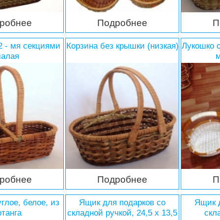
робнее
Подробнее
П
2 - мя секциями
Корзина без крышки (низкая)
Лукошко о
алая
м
робнее
Подробнее
П
глое, белое, из
Ящик для подарков со
Ящик 
отанга
складной ручкой, 24,5 х 13,5
скл