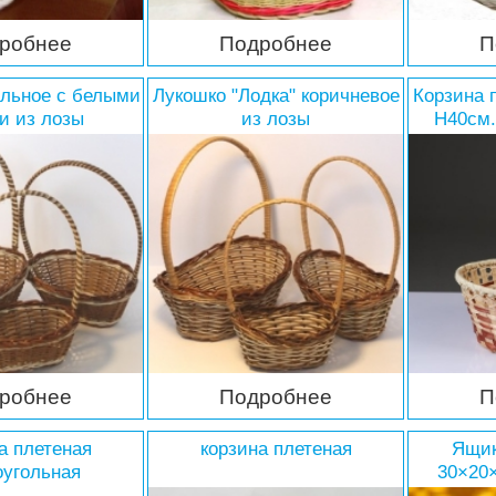
робнее
Подробнее
П
альное с белыми
Лукошко "Лодка" коричневое
Корзина 
и из лозы
из лозы
Н40см.
робнее
Подробнее
П
а плетеная
корзина плетеная
Ящик
оугольная
30×20×
уза,ротанг)