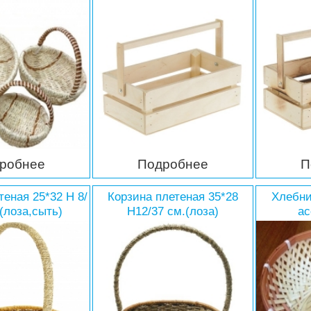
х 9 см
обожжены
робнее
Подробнее
П
теная 25*32 Н 8/
Корзина плетеная 35*28
Хлебни
(лоза,сыть)
Н12/37 см.(лоза)
ас