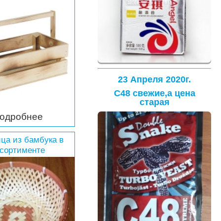
й 24,5 х 13,5 х 9
см
23 Апреля 2020г.
С48 свежие,а цена
старая
одробнее
ца из бамбука в
сортименте