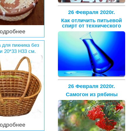
26 Февраля 2020г.
Как отличить питьевой
спирт от технического
одробнее
 для пикника без
и 20*33 H33 см.
26 Февраля 2020г.
Самогон из рябины
одробнее