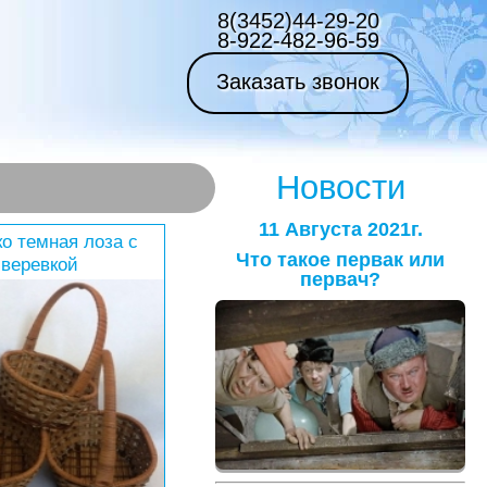
8(3452)44-29-20
8-922-482-96-59
Заказать звонок
Новости
11 Августа 2021г.
о темная лоза с
Что такое первак или
веревкой
первач?