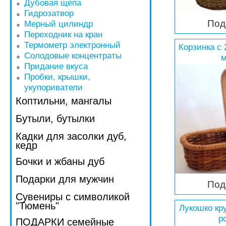
Дубовая щепа
Гидрозатвор
Под
Мерный цилиндр
Переходник на кран
Термометр электронный
Корзинка с 
Солодовые концентраты
м
Придание вкуса
Пробки, крышки,
укупориватели
Коптильни, мангалы
Бутыли, бутылки
Кадки для засолки дуб,
кедр
Бочки и жбаны дуб
Подарки для мужчин
Под
Сувениры с символикой
"Тюмень"
Лукошко кру
р
ПОДАРКИ семейные