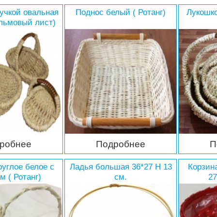
ручкой овальная
Поднос белый ( Ротанг)
Лукошко
альмовый лист)
робнее
Подробнее
П
руглое белое с
Ладья большая 36*27 H 13
Корзин
м ( Ротанг)
см.
27